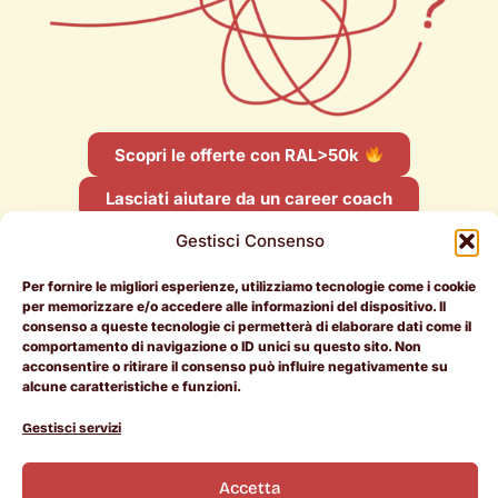
Scopri le offerte con RAL>50k
Lasciati aiutare da un career coach
Gestisci Consenso
Per fornire le migliori esperienze, utilizziamo tecnologie come i cookie
per memorizzare e/o accedere alle informazioni del dispositivo. Il
consenso a queste tecnologie ci permetterà di elaborare dati come il
comportamento di navigazione o ID unici su questo sito. Non
Per i
Per le
Document
acconsentire o ritirare il consenso può influire negativamente su
candidati
aziende
Legali
alcune caratteristiche e funzioni.
RAL > 50k
Entra in
Termini e
Gestisci servizi
Pietrotorna
Condizioni
Offerte di
Manifesto
Cookie
L
I
i
n
lavoro
Chi siamo
Policy
Accetta
n
s