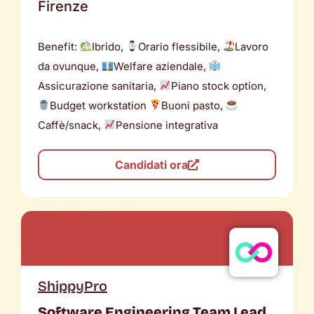
Firenze
Benefit:
Ibrido,
Orario flessibile,
Lavoro
da ovunque,
Welfare aziendale,
Assicurazione sanitaria,
Piano stock option,
Budget workstation
Buoni pasto,
Caffè/snack,
Pensione integrativa
Candidati ora
ShippyPro
Software Engineering Team Lead