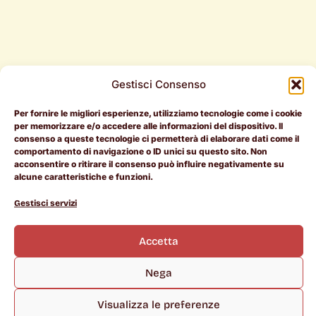
Gestisci Consenso
Per fornire le migliori esperienze, utilizziamo tecnologie come i cookie
Per i
Per le
Document
per memorizzare e/o accedere alle informazioni del dispositivo. Il
consenso a queste tecnologie ci permetterà di elaborare dati come il
candidati
aziende
Legali
comportamento di navigazione o ID unici su questo sito. Non
acconsentire o ritirare il consenso può influire negativamente su
RAL > 50k
Entra in
Termini e
alcune caratteristiche e funzioni.
Pietrotorna
Condizioni
L
I
i
n
Offerte di
Manifesto
Cookie
Gestisci servizi
n
s
lavoro
Policy
k
t
Chi siamo
e
a
Scopri le
Privacy
d
g
Accetta
i
r
aziende
Policy
n
a
m
Career
Nega
Coach
Rientro
Visualizza le preferenze
dei