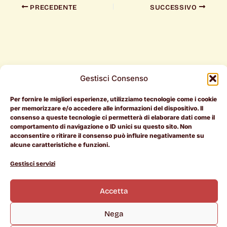
PRECEDENTE
SUCCESSIVO
Gestisci Consenso
Per fornire le migliori esperienze, utilizziamo tecnologie come i cookie
Per i
Per le
Document
per memorizzare e/o accedere alle informazioni del dispositivo. Il
consenso a queste tecnologie ci permetterà di elaborare dati come il
candidati
aziende
Legali
comportamento di navigazione o ID unici su questo sito. Non
acconsentire o ritirare il consenso può influire negativamente su
RAL > 50k
Entra in
Termini e
alcune caratteristiche e funzioni.
Pietrotorna
Condizioni
L
I
i
n
Offerte di
Manifesto
Cookie
Gestisci servizi
n
s
lavoro
Policy
k
t
Chi siamo
e
a
Scopri le
Privacy
d
g
Accetta
i
r
aziende
Policy
n
a
m
Career
Nega
Coach