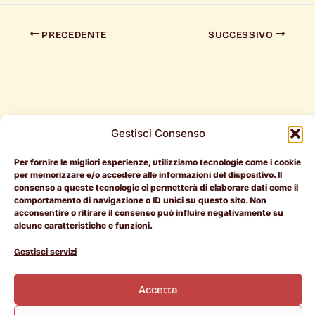
PRECEDENTE
SUCCESSIVO
Gestisci Consenso
Per fornire le migliori esperienze, utilizziamo tecnologie come i cookie
Per i
Per le
Document
per memorizzare e/o accedere alle informazioni del dispositivo. Il
consenso a queste tecnologie ci permetterà di elaborare dati come il
candidati
aziende
Legali
comportamento di navigazione o ID unici su questo sito. Non
acconsentire o ritirare il consenso può influire negativamente su
RAL > 50k
Entra in
Termini e
alcune caratteristiche e funzioni.
Pietrotorna
Condizioni
L
I
i
n
Offerte di
Manifesto
Cookie
Gestisci servizi
n
s
lavoro
Policy
k
t
Chi siamo
e
a
Scopri le
Privacy
d
g
Accetta
i
r
aziende
Policy
n
a
m