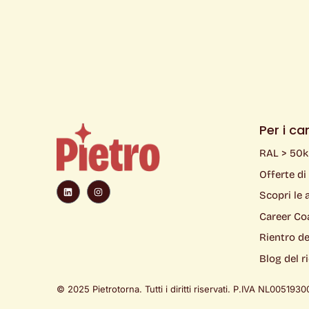
Per i ca
RAL > 50
Offerte di
L
I
i
n
Scopri le 
n
s
k
t
e
a
Career Co
d
g
i
r
Rientro dei
n
a
m
Blog del r
© 2025 Pietrotorna. Tutti i diritti riservati. P.IVA
NL00519300