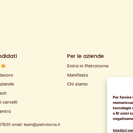
ndidati
Per le aziende
k
Entra in Pietrotorna
 lavoro
Manifesto
aziende
Chi siamo
ach
Per fornire
 cervelli
memorizzare
tecnologie 
ientro
o ID unici s
negativamen
7B35 email: team@pietrotorna.it
Gestisci ser