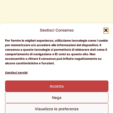
Gestisci Consenso
Per fornire le migliori esperienze, utilizziamo tecnologie come i cookie
Per i
Per le
Document
per memorizzare e/o accedere alle informazioni del dispositivo. Il
consenso a queste tecnologie ci permetterà di elaborare dati come il
candidati
aziende
Legali
comportamento di navigazione o ID unici su questo sito. Non
acconsentire o ritirare il consenso può influire negativamente su
RAL > 50k
Entra in
Termini e
alcune caratteristiche e funzioni.
Pietrotorna
Condizioni
L
I
i
n
Offerte di
Manifesto
Cookie
Gestisci servizi
n
s
lavoro
Policy
k
t
Chi siamo
e
a
Scopri le
Privacy
d
g
Accetta
i
r
aziende
Policy
n
a
m
Career
Nega
Coach
Rientro
Visualizza le preferenze
dei