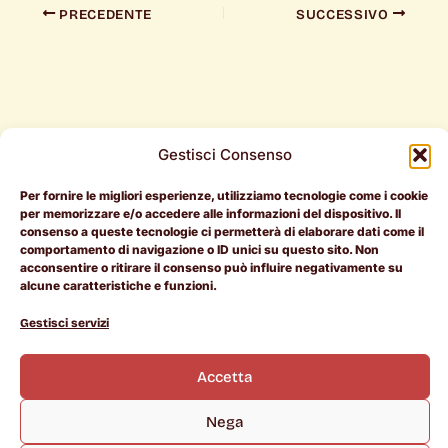
PRECEDENTE
SUCCESSIVO
Gestisci Consenso
Per fornire le migliori esperienze, utilizziamo tecnologie come i cookie
Per i
Per le
Document
per memorizzare e/o accedere alle informazioni del dispositivo. Il
consenso a queste tecnologie ci permetterà di elaborare dati come il
candidati
aziende
Legali
comportamento di navigazione o ID unici su questo sito. Non
acconsentire o ritirare il consenso può influire negativamente su
RAL > 50k
Entra in
Termini e
alcune caratteristiche e funzioni.
Pietrotorna
Condizioni
L
I
i
n
Offerte di
Manifesto
Cookie
Gestisci servizi
n
s
lavoro
Policy
k
t
Chi siamo
e
a
Scopri le
Privacy
d
g
Accetta
i
r
aziende
Policy
n
a
m
Career
Nega
Coach