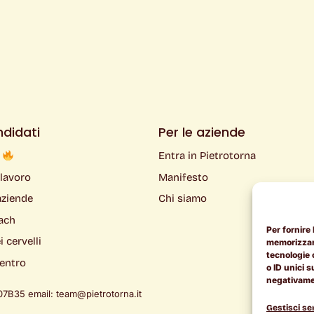
ndidati
Per le aziende
k
Entra in Pietrotorna
 lavoro
Manifesto
aziende
Chi siamo
ach
Per fornire
 cervelli
memorizzare
tecnologie 
ientro
o ID unici s
negativamen
7B35 email: team@pietrotorna.it
Gestisci ser