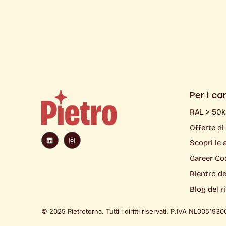
Per i ca
RAL > 50
Offerte di
L
I
i
n
Scopri le 
n
s
k
t
e
a
Career Co
d
g
i
r
Rientro dei
n
a
m
Blog del r
© 2025 Pietrotorna. Tutti i diritti riservati. P.IVA
NL00519300