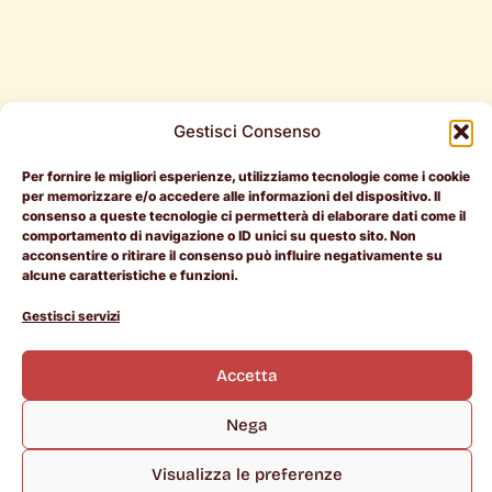
Gestisci Consenso
Per fornire le migliori esperienze, utilizziamo tecnologie come i cookie
Per i
Per le
Document
per memorizzare e/o accedere alle informazioni del dispositivo. Il
consenso a queste tecnologie ci permetterà di elaborare dati come il
candidati
aziende
Legali
comportamento di navigazione o ID unici su questo sito. Non
acconsentire o ritirare il consenso può influire negativamente su
RAL > 50k
Entra in
Termini e
alcune caratteristiche e funzioni.
Pietrotorna
Condizioni
L
I
i
n
Offerte di
Manifesto
Cookie
Gestisci servizi
n
s
lavoro
Policy
k
t
Chi siamo
e
a
Scopri le
Privacy
d
g
Accetta
i
r
aziende
Policy
n
a
m
Career
Nega
Coach
Rientro
Visualizza le preferenze
dei