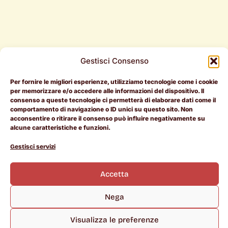
Gestisci Consenso
Per fornire le migliori esperienze, utilizziamo tecnologie come i cookie
Per i
Per le
Document
per memorizzare e/o accedere alle informazioni del dispositivo. Il
consenso a queste tecnologie ci permetterà di elaborare dati come il
candidati
aziende
Legali
comportamento di navigazione o ID unici su questo sito. Non
acconsentire o ritirare il consenso può influire negativamente su
RAL > 50k
Entra in
Termini e
alcune caratteristiche e funzioni.
Pietrotorna
Condizioni
L
I
i
n
Offerte di
Manifesto
Cookie
Gestisci servizi
n
s
lavoro
Policy
k
t
Chi siamo
e
a
Scopri le
Privacy
d
g
Accetta
i
r
aziende
Policy
n
a
m
Career
Nega
Coach
Rientro
Visualizza le preferenze
dei