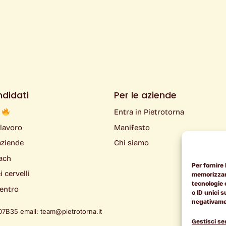
ndidati
Per le aziende
k
Entra in Pietrotorna
 lavoro
Manifesto
aziende
Chi siamo
ach
Per fornire
 cervelli
memorizzare
tecnologie 
ientro
o ID unici s
negativamen
7B35 email: team@pietrotorna.it
Gestisci ser