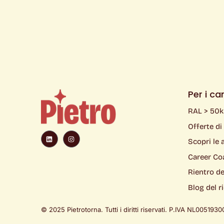
Per i ca
RAL > 50
Offerte di
L
I
i
n
Scopri le 
n
s
k
t
e
a
Career Co
d
g
i
r
Rientro dei
n
a
m
Blog del r
© 2025 Pietrotorna. Tutti i diritti riservati. P.IVA
NL00519300