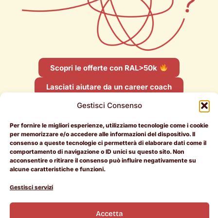
Scopri le offerte con RAL>50k
Lasciati aiutare da un career coach
Gestisci Consenso
Per fornire le migliori esperienze, utilizziamo tecnologie come i cookie
per memorizzare e/o accedere alle informazioni del dispositivo. Il
consenso a queste tecnologie ci permetterà di elaborare dati come il
comportamento di navigazione o ID unici su questo sito. Non
Per i
Per le
Document
acconsentire o ritirare il consenso può influire negativamente su
candidati
aziende
Legali
alcune caratteristiche e funzioni.
RAL > 50k
Entra in
Termini e
Gestisci servizi
Pietrotorna
Condizioni
Offerte di
Manifesto
Cookie
L
I
i
n
lavoro
Chi siamo
Policy
Accetta
n
s