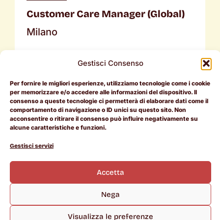
Customer Care Manager (Global)
Milano
Benefit:
Ibrido,
Orario flessibile,
Buoni
Gestisci Consenso
pasto,
Piano stock option,
Welfare
Per fornire le migliori esperienze, utilizziamo tecnologie come i cookie
aziendale,
Assicurazione sanitaria,
per memorizzare e/o accedere alle informazioni del dispositivo. Il
Palestra,
Retreat aziendali,
Relocation
consenso a queste tecnologie ci permetterà di elaborare dati come il
comportamento di navigazione o ID unici su questo sito. Non
package
acconsentire o ritirare il consenso può influire negativamente su
alcune caratteristiche e funzioni.
Candidati ora
Gestisci servizi
Accetta
Nega
Visualizza le preferenze