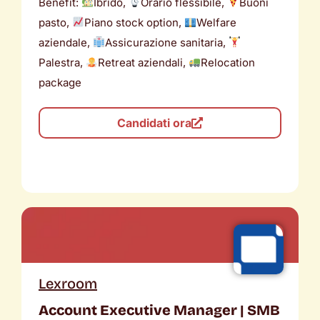
Benefit:
Ibrido,
Orario flessibile,
Buoni
pasto,
Piano stock option,
Welfare
aziendale,
Assicurazione sanitaria,
Palestra,
Retreat aziendali,
Relocation
package
Candidati ora
Lexroom
Account Executive Manager | SMB