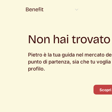
Lussemburgo
12
Luxembourg
3
Benefit
Madrid
2
Madrid; Madrid
1
Milan
12
Non hai trovato
Milan / Zurich
1
Milano
100
Pietro è la tua guida nel mercato de
Milano (L.68/99)
1
punto di partenza, sia che tu voglia
Milano, Roma
3
profilo.
Milano; Madrid
1
Monza
1
Napoli
6
Scopri
Padova
8
Paesi Bassi
4