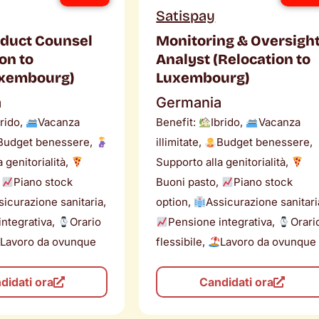
Satispay
oduct Counsel
Monitoring & Oversigh
on to
Analyst (Relocation to
uxembourg)
Luxembourg)
a
Germania
brido,
Vacanza
Benefit:
Ibrido,
Vacanza
Budget benessere,
illimitate,
Budget benessere,
 genitorialità,
Supporto alla genitorialità,
,
Piano stock
Buoni pasto,
Piano stock
sicurazione sanitaria,
option,
Assicurazione sanitari
integrativa,
Orario
Pensione integrativa,
Orari
Lavoro da ovunque
flessibile,
Lavoro da ovunque
didati ora
Candidati ora