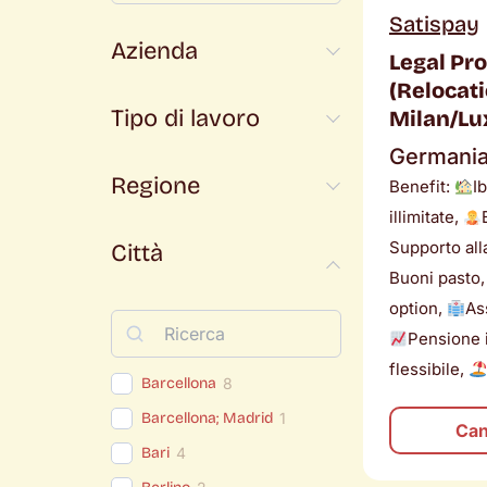
Satispay
Azienda
Legal Pr
(Relocati
Tipo di lavoro
Milan/L
Germani
Regione
Benefit:
I
illimitate,
Supporto alla
Città
Buoni pasto
option,
As
Pensione 
flessibile,
Barcellona
8
Barcellona; Madrid
1
Can
Bari
4