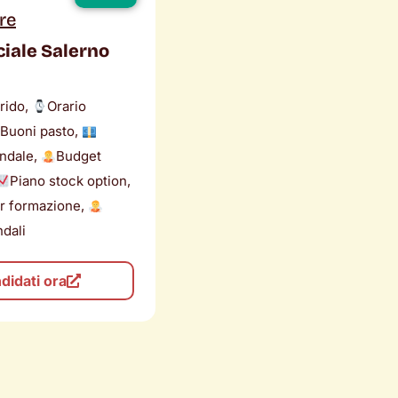
re
ale Salerno
brido,
Orario
Buoni pasto,
endale,
Budget
Piano stock option,
r formazione,
ndali
didati ora