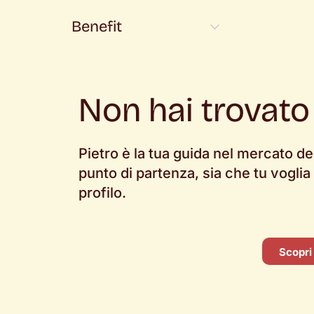
Lussemburgo
12
Luxembourg
3
Benefit
Madrid
2
Madrid; Madrid
1
Milan
12
Non hai trovato
Milan / Zurich
1
Milano
100
Pietro è la tua guida nel mercato de
Milano (L.68/99)
1
punto di partenza, sia che tu voglia
Milano, Roma
3
profilo.
Milano; Madrid
1
Monza
1
Napoli
6
Scopri
Padova
8
Paesi Bassi
4