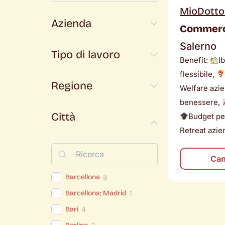
MioDotto
Azienda
Commerci
Salerno
Tipo di lavoro
Benefit:
I
flessibile,
Regione
Welfare azi
benessere,
Città
Budget pe
Retreat azie
Can
Barcellona
8
Barcellona; Madrid
1
Bari
4